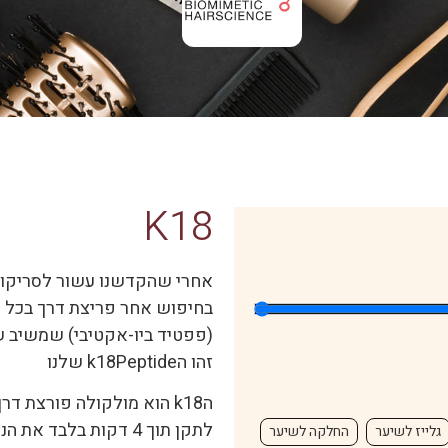
K18
אחרי שהקדשנו עשור לסריקות 
בחיפוש אחר פריצת דרך בכל הק
(פפטיד ביו-אקטיבי) שמשיב ש
זהו הk18Peptide שלנו
הk18 הוא מולקולה פורצת 
לתקן תוך 4 דקות בלבד
גלייז לשיער
החלקה לשיער