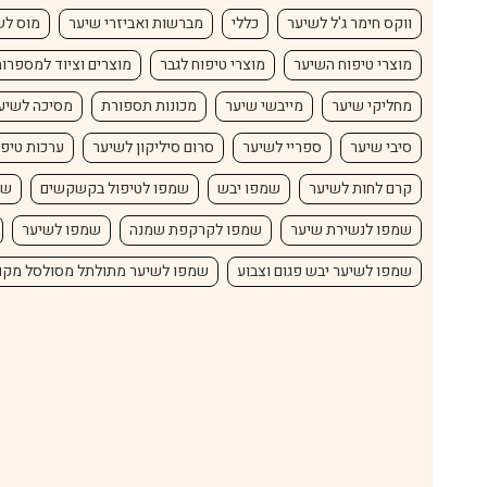
ווקס חימר ג'ל לשיער
כללי
מברשות ואביזרי שיער
מוס לש
מוצרי טיפוח השיער
מוצרי טיפוח לגבר
מוצרים וציוד למספרו
מחליקי שיער
מייבשי שיער
מכונות תספורת
מסיכה לשיע
סיבי שיער
ספריי לשיער
סרום סיליקון לשיער
ערכות טיפו
קרם לחות לשיער
שמפו יבש
שמפו לטיפול בקשקשים
שמ
שמפו לנשירת שיער
שמפו לקרקפת שמנה
שמפו לשיער
שמפו לשיער יבש פגום וצבוע
שמפו לשיער מתולתל מסולסל מקו