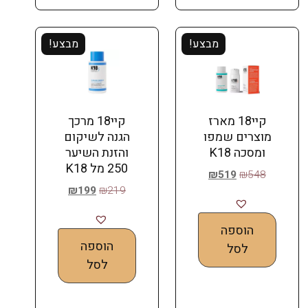
מבצע!
מבצע!
קיי18 מארז
קיי18 מרכך
מוצרים שמפו
הגנה לשיקום
ומסכה K18
והזנת השיער
250 מל K18
₪
519
₪
548
₪
199
₪
219
הוספה
הוספה
לסל
לסל