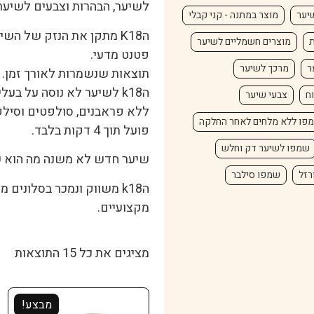
לשיער, הבהרות וצבעים לשיער
יער
מוצר במתנה - קני קבלי
הK18 מתקן את הנזק של השיער.
ת
מוצרים חשמליים לשיער
פטנט מדעי.
ר
מרכך לשיער
תוצאות שנשמרות לאורך זמן.
הk18 לשיער לא נוסה על בעלי חיים.
ח
צבעי שיער
ללא פראבנים, סולפטים וסילקו
פו ללא מלחים לאחר החלקה
פועל תוך 4 דקות בלבד.
שמפו לשיער דק וחלש
שיער חדש לא משנה מה הוא ע
רזל
שמפו סילבר
הk18 משווק ונמכר בסלונים
מקצועיים.
מציגים את כל ⁦15⁩ התוצאות
מבצע!