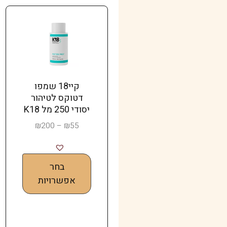
קיי18 שמפו
דטוקס לטיהור
יסודי 250 מל K18
₪
200
–
₪
55
בחר
אפשרויות