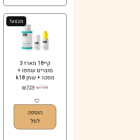
מבצע!
קיי18 מארז 3
מוצרים שמפו +
מסכה + שמן k18
₪
729
₪
798
הוספה
לסל