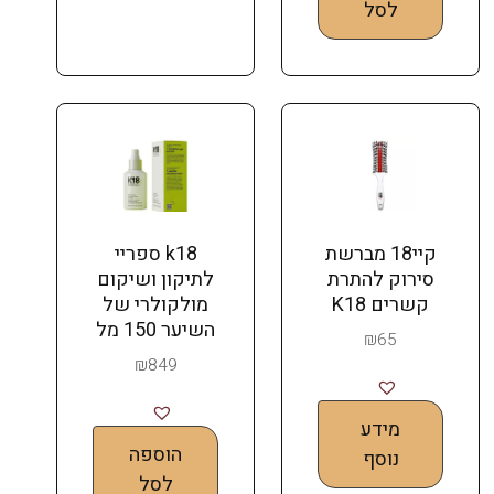
לסל
קיי18 מברשת
k18 ספריי
סירוק להתרת
לתיקון ושיקום
קשרים K18
מולקולרי של
השיער 150 מל
₪
65
₪
849
מידע
הוספה
נוסף
לסל