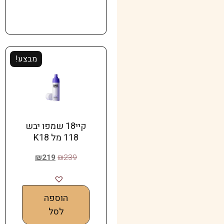
מבצע!
קיי18 שמפו יבש
118 מל K18
₪
219
₪
239
הוספה
לסל