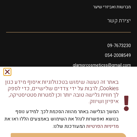
מברשות ואביזרי שיער
יצירת קשר
09-7673230
054-2008549
glamorcosmeticss@gmail.com
שושנה דמארי 10, מתחם פיאנו נתניה
באתר זה נעשה שימוש בטכנולוגיות איסוף מידע כגון
דודו דותן 10, נתניה
Cookies, לרבות על ידי צדדים שלישיים, כדי לספק
לך חווית גלישה טובה יותר וכן למטרות סטטיסטיקה,
איפיון ושיווק.
המשך הגלישה באתר מהווה הסכמת לכך. למידע נוסף
בנושא ואפשרות לנהל את השימוש באמצעים הללו ראו את
כל הזכויות שמורות לגלמור שיווק מוצרי שיער | שיווק למספרות
מדיניות הפרטיות
המעודכנת שלנו.
וליחידים