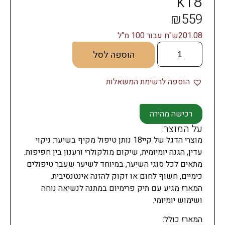
k18
₪
559
201.08ש"ח עבור 100 מ"ל
הוספה לסל
הוספה לרשימת המשאלות
רכישה מהירה
על המוצר:
מוצרי הדגל של קיי18 נותן טיפול מקיף בשיער: ניקוי
עדין, הגנה יומיומית, שיקום מולקולרי ורענון בין חפיפות.
מתאים לכל סוגי השיער, במיוחד לשיער שעבר טיפולים
כימיים, חשוף לחום או זקוק להזנה אינטנסיבית.
המארז מגיע עם תיק פרימיום במתנה לנשיאה נוחה
ושימוש יומיומי.
המארז כולל: