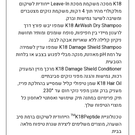
K18 מסכה משקמת מסכת Leave-In ייחודית לשיקום
מולקולרי מהיר תוך 4 דקות, משקמת נזקים מצטברים
ומשיבה לשיער גמישות וברק.
K18 AirWash Dry Shampoo שמפו יבש פורץ דרך
לרענון מיידי בין חפיפות, סופח שומנים ומותיר תחושת
ניקיון קלילה ללא שאריות אבקה לבנה.
K18 Damage Shield Shampoo שמפו עדין לשמירה
על רמת pH מאוזנת, מנקה מבלי לפגוע בצבע או בלחות
הטבעית.
K18 Damage Shield Conditioner מרכך מזין המעניק
רכות, גמישות והגנה מפני נזקים סביבתיים.
K18 Hair Oil שמן טיפולי קליל שמסייע בהחלקת פריז,
מעניק ברק ומגן מפני נזקי חום עד 230°.
תיק פרימיום במתנה תיק שימושי ואסתטי לאחסון כל
מוצרי הטיפוח שלך.
טכנולוגיית K18Peptide™ הייחודית לשיקום ברמת סיב
השערה, מוצרים משלימים ליצירת שגרת טיפוח מלאה
בבית.