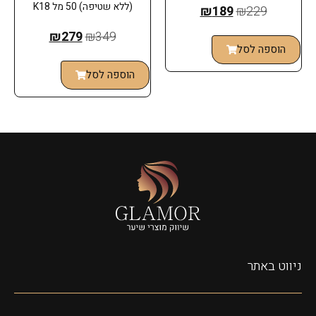
(ללא שטיפה) 50 מל K18
₪
189
₪
229
₪
279
₪
349
הוספה לסל
הוספה לסל
ניווט באתר