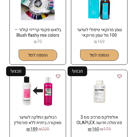
שמן מרוקאי טיפולי לשיער
בלאש פקסי קרייזי קולור –
100 מל שמן מרוקאי
Blush flashy mix colors
MOROCCANOIL
₪
70
₪
169
הוספה לסל
הוספה לסל
מבצע!
מבצע!
אולפלקס מרכיב מס 3
רבולשן החלקה לשיער
פורמולה חדשה OLAPLEX
סאקורה ביתית ללא פורמלין
150 מל
₪
189
₪
220
₪
160
₪
179