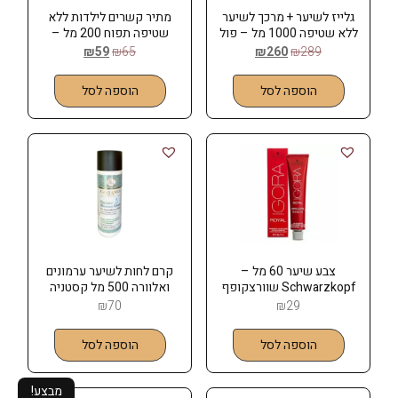
גלייז לשיער + מרכך לשיער
מתיר קשרים לילדות ללא
ללא שטיפה 1000 מל – פול
שטיפה תפוח 200 מל –
מיטשל
רבלון REVLON
₪
59
₪
65
₪
260
₪
289
הוספה לסל
הוספה לסל
צבע שיער 60 מל –
קרם לחות לשיער ערמונים
Schwarzkopf שוורצקופף
ואלוורה 500 מל קסטניה
גולד CATSANEA
₪
70
₪
29
הוספה לסל
הוספה לסל
מבצע!