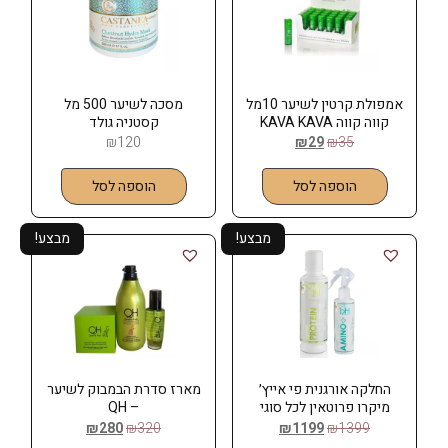
אמפולת קרטין לשיער 10מל
מסכה לשיער 500 מל
קווה קווה KAVA KAVA
קסטניה גולד
₪
120
₪
29
₪
35
הוספה לסל
הוספה לסל
מבצע!
מבצע!
החלקה אורגנית פי אייץ׳
מארז סדרת הבמבוק לשיער
מיקרו פרוטאין לכל סוגי
– QH
השיער1000 מל – PH
₪
280
₪
320
₪
1199
₪
1399