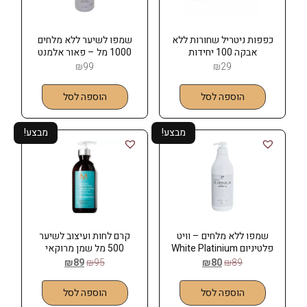
כפפות ניטריל שחורות ללא
שמפו לשיער ללא מלחים
אבקה 100 יחידות
1000 מל – פאור אלמנט
POWER ELEMENT
₪
99
₪
29
הוספה לסל
הוספה לסל
מבצע!
מבצע!
שמפו ללא מלחים – וויט
קרם לחות ועיצוב לשיער
פלטיניום White Platinium
500 מל שמן מרוקאי
MOROCCANOIL
₪
89
₪
95
₪
80
₪
89
הוספה לסל
הוספה לסל