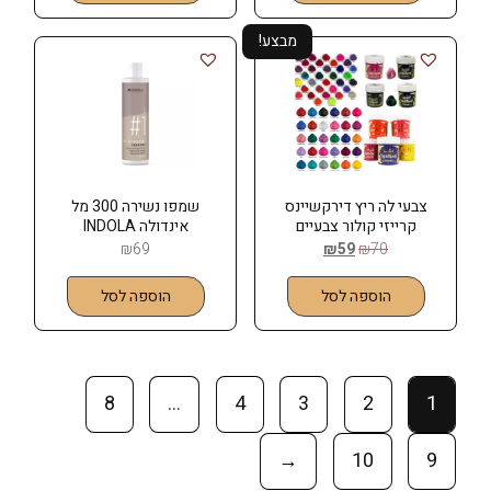
מבצע!
צבעי לה ריץ דירקשיינס
שמפו נשירה 300 מל
קרייזי קולור צבעיים
אינדולה INDOLA
צבעוניים על בסיס מים
₪
69
₪
59
₪
70
LARICHE
הוספה לסל
הוספה לסל
8
…
4
3
2
1
←
10
9