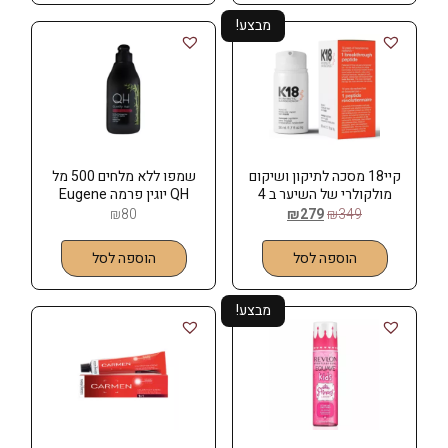
מבצע!
קיי18 מסכה לתיקון ושיקום
שמפו ללא מלחים 500 מל
מולקולרי של השיער ב 4
QH יוגין פרמה Eugene
דקות (ללא שטיפה) 50 מל
Perma
₪
80
₪
279
₪
349
K18
הוספה לסל
הוספה לסל
מבצע!