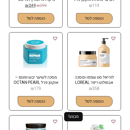
OCTAN PEARL
השיער 130 מל PH
₪
249
₪
299
₪
119
הוספה לסל
הוספה לסל
לוריאל סט שמפו ומסכה
מסכה לשיער יבש ופגום –
אבסולוט ריפר LOREAL
אוקטן פרל OCTAN PEARL
₪
179
₪
358
הוספה לסל
הוספה לסל
מבצע!