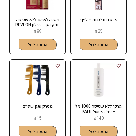
צבע חום לגבות – לייף
מסכה לשיער ללא שטיפה
יוניק ואן – רבלון REVLON
₪
89
₪
25
הוספה לסל
הוספה לסל
מרכך ללא שטיפה 1000 מל
מסרק ענק שיניים
– פול מיטשל PAUL
MITCHELL
₪
15
₪
140
הוספה לסל
הוספה לסל