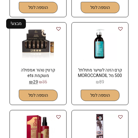
הוספה לסל
הוספה לסל
מבצע!
קרם הזנה לשיער מתולתל
קרטין טהור אמפולה
500 מל MOROCCANOIL
משקמת ets
שמן מרוקאי
₪
29
₪
35
₪
89
הוספה לסל
הוספה לסל