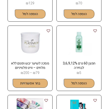
פרמה Eugene Perma
MITCHELL
₪
129
₪
70
הוספה לסל
הוספה לסל
חמצן 60 גרם 3,6,9,12%
מסכה לשיער יבש ופגום ללא
לבחירה
מלחים – וויט פלטיניום
White Platinium
₪
200
–
₪
79
₪
5
הוספה לסל
בחר אפשרויות