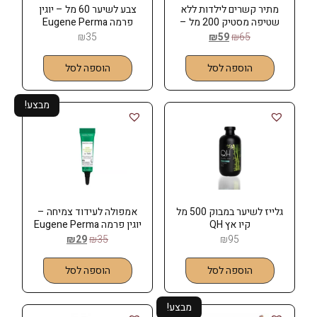
מתיר קשרים לילדות ללא
צבע לשיער 60 מל – יוגין
שטיפה מסטיק 200 מל –
פרמה Eugene Perma
רבלון REVLON
₪
35
₪
59
₪
65
הוספה לסל
הוספה לסל
מבצע!
גלייז לשיער במבוק 500 מל
אמפולה לעידוד צמיחה –
קיו אץ QH
יוגין פרמה Eugene Perma
₪
29
₪
35
₪
95
הוספה לסל
הוספה לסל
מבצע!