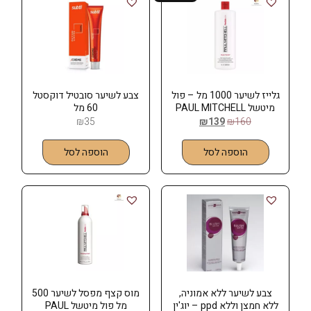
גלייז לשיער 1000 מל – פול
צבע לשיער סובטיל דוקסטל
מיטשל PAUL MITCHELL
60 מל
₪
35
₪
139
₪
160
הוספה לסל
הוספה לסל
צבע לשיער ללא אמוניה,
מוס קצף מפסל לשיער 500
ללא חמצן וללא ppd – יוג'ין
מל פול מיטשל PAUL