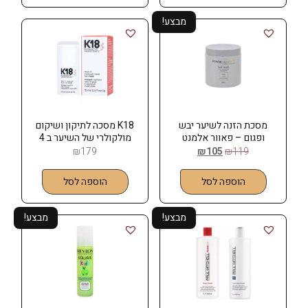
מבצע!
מסכת הזנה לשיער יבש
K18 מסכה לתיקון ושיקום
ופגום – פאוור אלמנט
מולקולרי של השיער ב 4
POWER ELEMENT
דקות (ללא שטיפה) 15 מל
₪
179
₪
105
₪
119
הוספה לסל
הוספה לסל
מבצע!
מבצע!