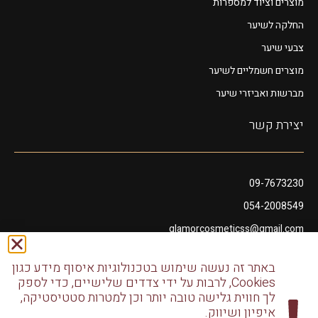
מוצרים וציוד למספרות
החלקה לשיער
צבעי שיער
מוצרים חשמליים לשיער
מברשות ואביזרי שיער
יצירת קשר
09-7673230
054-2008549
glamorcosmeticss@gmail.com
שושנה דמארי 10, מתחם פיאנו נתניה
באתר זה נעשה שימוש בטכנולוגיות איסוף מידע כגון
דודו דותן 10, נתניה
Cookies, לרבות על ידי צדדים שלישיים, כדי לספק
לך חווית גלישה טובה יותר וכן למטרות סטטיסטיקה,
איפיון ושיווק.