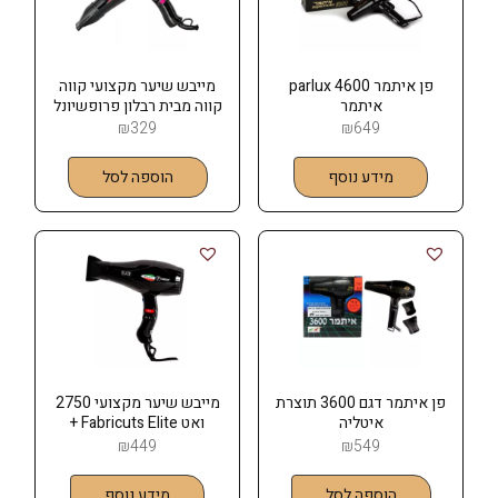
פן איתמר 4600 parlux
מייבש שיער מקצועי קווה
איתמר
קווה מבית רבלון פרופשיונל
דגם 4600
₪
329
₪
649
מידע נוסף
הוספה לסל
פן איתמר דגם 3600 תוצרת
מייבש שיער מקצועי 2750
איטליה
ואט Fabricuts Elite +
דיפיוזר
₪
449
₪
549
הוספה לסל
מידע נוסף