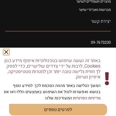
מוצרים חשמליים לשיער
מברשות ואביזרי שיער
יצירת קשר
09-7673230
054-2008549
glamorcosmeticss@gmail.com
באתר זה נעשה שימוש בטכנולוגיות איסוף מידע כגון
Cookies, לרבות על ידי צדדים שלישיים, כדי לספק
שושנה דמארי 10, מתחם פיאנו נתניה
לך חווית גלישה טובה יותר וכן למטרות סטטיסטיקה,
דודו דותן 10, נתניה
איפיון ושיווק.
המשך הגלישה באתר מהווה הסכמת לכך. למידע נוסף
בנושא ואפשרות לנהל את השימוש באמצעים הללו ראו את
מדיניות הפרטיות
המעודכנת שלנו.
כל הזכויות שמורות לגלמור שיווק מוצרי שיער | שיווק למספרות
לפרטים נוספים
וליחידים