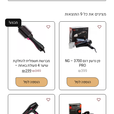
מציגים את כל ⁦9⁩ התוצאות
מבצע!
פן גדעון דגם 3700 – NG
מברשת חשמלית להחלקת
PRO
שיער 4 פעולת באחת –
REVOLUTION
₪
299
₪
349
₪
399
הוספה לסל
הוספה לסל