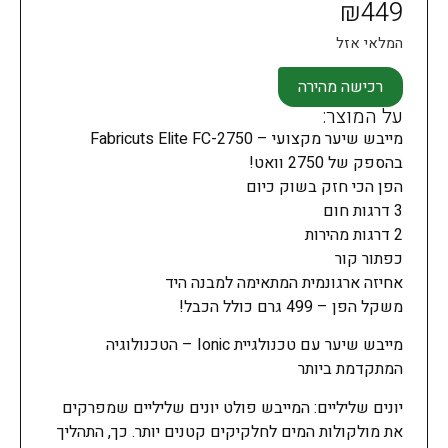
₪
449
המלאי אזל
רכישה מהירה
על המוצר:
מייבש שיער מקצועי – Fabricuts Elite FC-2750
בהספק של 2750 וואט!
הפן הכי חזק בשוק כיום
3 דרגות חום
2 דרגות מהירות
כפתור קור
אחיזה ארגונמית המתאימה למבנה היד
משקל הפן – 499 גרם כולל הכבל!
מייבש שיער עם טכנולגיית Ionic – הטכנולוגיה
המתקדמת ביותר
יונים שליליים: המייבש פולט יונים שליליים שמפרקים
את מולקולות המים לחלקיקים קטנים יותר. כך, התהליך