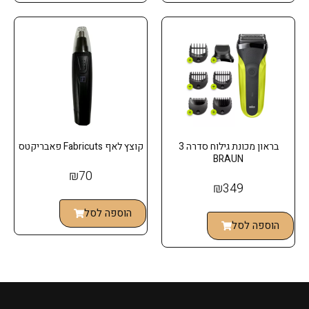
בראון מכונת גילוח סדרה 3
קוצץ לאף Fabricuts פאבריקטס
BRAUN
₪
70
₪
349
הוספה לסל
הוספה לסל