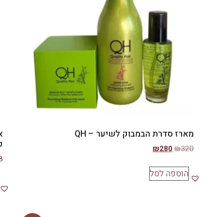
מארז סדרת הבמבוק לשיער – QH
ק
₪
280
₪
320
8
הוספה לסל