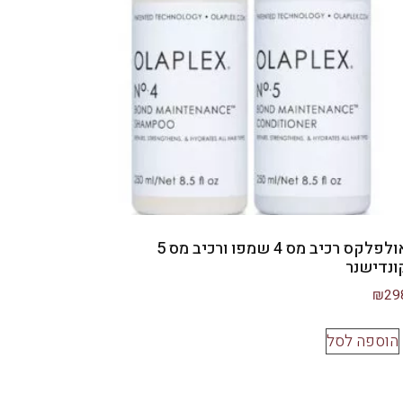
אולפלקס רכיב מס 4 שמפו ורכיב מס 5
ונדישנר
₪
29
הוספה לסל