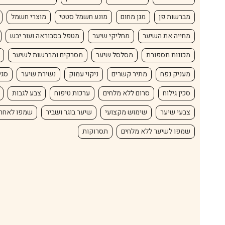
מברשות פן
מגן מחום
מונע חשמל סטטי
מוצרי חשמל
מחייה את השיער
מחליקי שיער
מטפל בסבוראה ועור יבש
מכונות תספורת
מסלסל שיער
מסרקים ומברשות לשיער
מעניק נפח
מתיר קשרים
ניקוי עמוק
נשירת שיער
סגי
סכין גילוח
סרום ללא מלחים
ערכות טיפוח
צבע לגבות
צבעי שיער
שימוש מקצועי
שיער בוגר ושביר
שמפו לאחר
שמפו לשיער ללא מלחים
תסרוקות