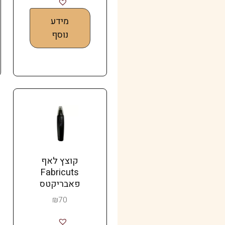
מידע
נוסף
קוצץ לאף
Fabricuts
פאבריקטס
₪
70