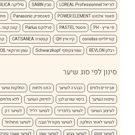
לוריאל LOREAL Professionnel
סבין SABIN
סיליקה SILICA
פאוור אלמנט POWER ELEMENT
פאנסוניק Panasonic
פול מיט
פי אייץ - PH
פסטל PASTEL
פרלוקס Parlux
קווה קווה KAVA KAVA
קוריוליוס corioliss
קיו איץ QH
קסטניה CATSANEA
קרסטס
רבלון REVLON
שוורצקופף Schwarzkopf
שמן מרוקאי MOROCCANOIL
סינון לפי סוג שיער
אביזרים נלווים
הבהרה לשיער
הזנה ולחות
החלקות שיער
טיפוח השיער
כיסוי שורש לבן
לחיזוק השיער
ללא מלחים
לעיצוב השיער
לשיער בלונדיני
לשיער דליל
לשיער דק
לשיער לאחר החלקה
לשיער מקורזל ועבה
לשיער מתולתל
לשיער פגום
לשיער צבוע
לשיער שמן
לשיער שעבר גוונים