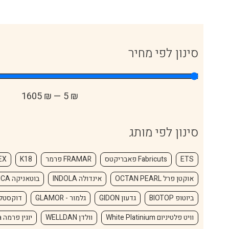
סינון לפי מחיר
1605
₪
—
5
₪
סינון לפי מותג
ETS
Fabricuts פאבריקטס
FRAMAR פרמר
K18
EX
אוקטן פרל OCTAN PEARL
אינדולה INDOLA
בוטאניקה BOTANICA
ביוטופ BIOTOP
גדעון GIDON
גלמור - GLAMOR
דוקסטל UCASTEL
וויט פלטיניום White Platinium
וולדן WELLDAN
יוגין פרמה Eugene Perma