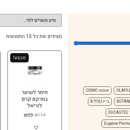
מציגים את כל ⁦13⁩ התוצאות
מבצע!
OLAPL
אוסמו OSMO
חימר לשיער
במרקם קרם
בי יו B YOU
לוריאל
D
₪
99
₪
114