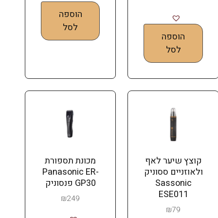
הוספה
לסל
הוספה
לסל
קוצץ שיער לאף
מכונת תספורת
ולאוזניים ססוניק
Panasonic ER-
Sassonic
GP30 פנסוניק
ESE011
₪
249
₪
79