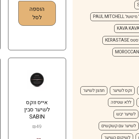
הוספה
של PAUL MITCHELL
לסל
 KERASTASE
וקס לשיער
חמצן לשיער
אייס ווקס
ללא שטיפה
לשיער סבין
לשיער יבש
SABIN
לשיער עם קשקשים
₪
49
לשיקום השיער