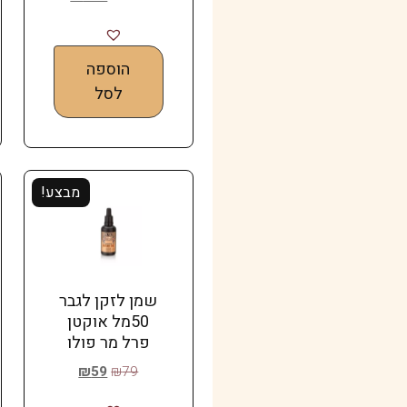
הוספה
לסל
מבצע!
שמן לזקן לגבר
50מל אוקטן
פרל מר פולו
₪
59
₪
79