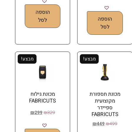
הוספה
הוספה
לסל
לסל
מבצע!
מבצע!
מכונת תספורת
מכונת גילוח
מקוצועית
FABRICUTS
ספיידר
₪
299
₪
329
FABRICUTS
₪
449
₪
499