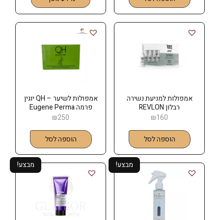
אמפולות למניעת נשירה
אמפולות לשיער – QH יוגין
רבלון REVLON
פרמה Eugene Perma
₪
250
₪
160
הוספה לסל
הוספה לסל
מבצע!
מבצע!