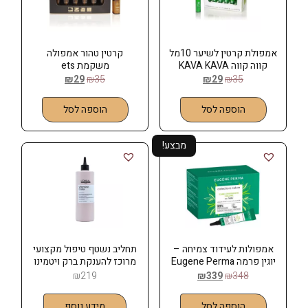
אמפולת קרטין לשיער 10מל
קרטין טהור אמפולה
קווה קווה KAVA KAVA
משקמת ets
₪
29
₪
35
₪
29
₪
35
הוספה לסל
הוספה לסל
מבצע!
אמפולות לעידוד צמיחה –
תחליב נשטף טיפול מקצועי
יוגין פרמה Eugene Perma
מרוכז להענקת ברק ויטמינו
קולור לוריאל LOREAL
₪
219
₪
339
₪
348
הוספה לסל
מידע נוסף