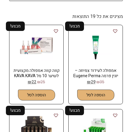
מציגים את כל ⁦19⁩ התוצאות
מבצע!
מבצע!
אמפולה לעידוד צמיחה –
קווה קווה אמפולה מקצועית
יוגין פרמה Eugene Perma
לשיער 10 מל KAVA KAVA
₪
22
₪
25
₪
29
₪
35
הוספה לסל
הוספה לסל
מבצע!
מבצע!