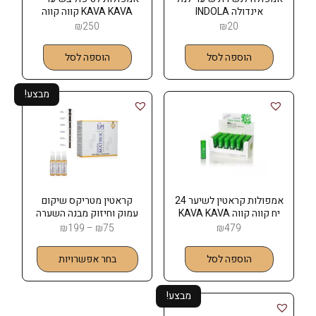
אינדולה INDOLA
KAVA KAVA קווה קווה
₪
250
₪
20
הוספה לסל
הוספה לסל
מבצע!
אמפולות קראטין לשיער 24
קראטין מטריקס שיקום
יח קווה קווה KAVA KAVA
עמוק וחיזוק מבנה השערה
פי אייץ PH
₪
199
–
₪
75
₪
479
הוספה לסל
בחר אפשרויות
מבצע!