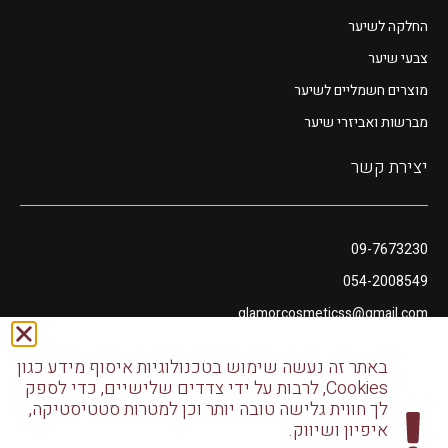
החלקה לשיער
צבעי שיער
מוצרים חשמליים לשיער
מברשות ואביזרי שיער
יצירת קשר
09-7673230
054-2008549
glamorcosmeticss@gmail.com
שושנה דמארי 10, מתחם פיאנו נתניה
באתר זה נעשה שימוש בטכנולוגיות איסוף מידע כגון
דודו דותן 10, נתניה
Cookies, לרבות על ידי צדדים שלישיים, כדי לספק
לך חווית גלישה טובה יותר וכן למטרות סטטיסטיקה,
איפיון ושיווק.