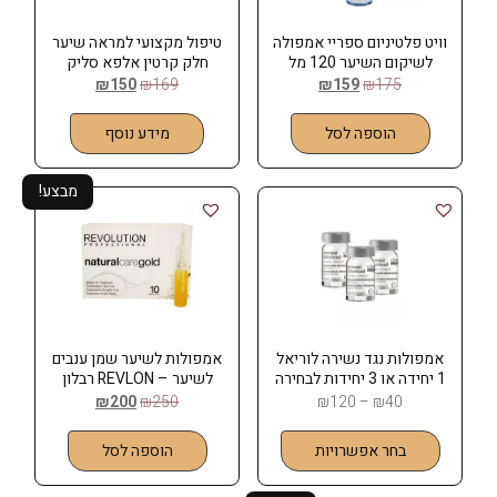
וויט פלטיניום ספריי אמפולה
​טיפול מקצועי למראה שיער
לשיקום השיער 120 מל
חלק קרטין אלפא סליק
LOREAL Professionnel
White Platinium
₪
150
₪
169
₪
159
₪
175
הוספה לסל
מידע נוסף
מבצע!
אמפולות נגד נשירה לוריאל
אמפולות לשיער שמן ענבים
1 יחידה או 3 יחידות לבחירה
לשיער – REVLON רבלון
₪
200
₪
250
₪
120
–
₪
40
בחר אפשרויות
הוספה לסל