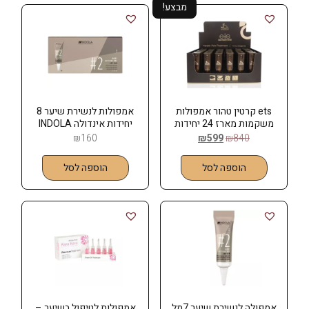
מבצע!
ets קרטין טהור אמפולות
אמפולות לנשירת שיער 8
משקמות מארז 24 יחידות
יחידות אינדולה INDOLA
₪
160
₪
599
₪
840
הוספה לסל
הוספה לסל
אמפולה לנשירת שיער 7מל
אמפולות לטיפול בשיער –