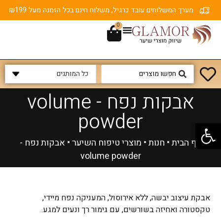
מערך המשלוחים עובד כרגיל, משלוח חינם בכל הזמנה מעל ₪199
0
אבקות נפח - volume
powder
פתח סרגל נגישות
דף הבית
•
חנות
•
מוצרי טיפוח השיער
•
אבקות נפח -
volume powder
אבקת עיצוב יבשה, ללא אירוסול, המעניקה נפח מיידי,
טקסטורה ואחיזה בשורשים, עם גימור רך ונעים למגע.