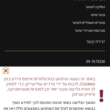
החלקה לשיער
צבעי שיער
מוצרים חשמליים לשיער
מברשות ואביזרי שיער
יצירת קשר
09-7673230
054-2008549
glamorcosmeticss@gmail.com
באתר זה נעשה שימוש בטכנולוגיות איסוף מידע כגון
Cookies, לרבות על ידי צדדים שלישיים, כדי לספק
שושנה דמארי 10, מתחם פיאנו נתניה
לך חווית גלישה טובה יותר וכן למטרות סטטיסטיקה,
דודו דותן 10, נתניה
איפיון ושיווק.
המשך הגלישה באתר מהווה הסכמת לכך. למידע נוסף
בנושא ואפשרות לנהל את השימוש באמצעים הללו ראו את