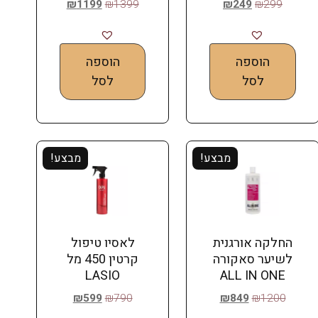
₪
1199
₪
1399
₪
249
₪
299
הוספה
הוספה
לסל
לסל
מבצע!
מבצע!
החלקה אורגנית
לאסיו טיפול
לשיער סאקורה
קרטין 450 מל
LASIO
ALL IN ONE
₪
599
₪
790
₪
849
₪
1200