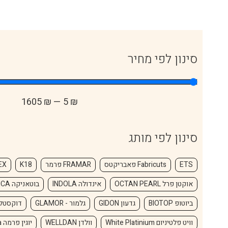
סינון לפי מחיר
1605
₪
—
5
₪
סינון לפי מותג
ETS
Fabricuts פאבריקטס
FRAMAR פרמר
K18
EX
אוקטן פרל OCTAN PEARL
אינדולה INDOLA
בוטאניקה BOTANICA
ביוטופ BIOTOP
גדעון GIDON
גלמור - GLAMOR
דוקסטל UCASTEL
וויט פלטיניום White Platinium
וולדן WELLDAN
יוגין פרמה Eugene Perma