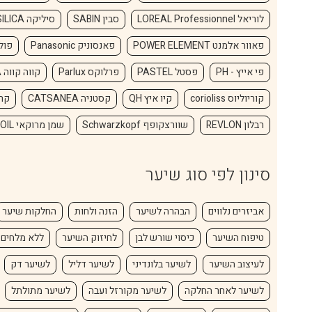
לוריאל LOREAL Professionnel
סבין SABIN
סיליקה SILICA
פאוור אלמנט POWER ELEMENT
פאנסוניק Panasonic
פול מיט
פי אייץ - PH
פסטל PASTEL
פרלוקס Parlux
קווה קווה KAVA KAVA
קוריוליוס corioliss
קיו איץ QH
קסטניה CATSANEA
קרסטס
רבלון REVLON
שוורצקופף Schwarzkopf
שמן מרוקאי MOROCCANOIL
סינון לפי סוג שיער
אביזרים נלווים
הבהרה לשיער
הזנה ולחות
החלקות שיער
טיפוח השיער
כיסוי שורש לבן
לחיזוק השיער
ללא מלחים
לעיצוב השיער
לשיער בלונדיני
לשיער דליל
לשיער דק
לשיער לאחר החלקה
לשיער מקורזל ועבה
לשיער מתולתל