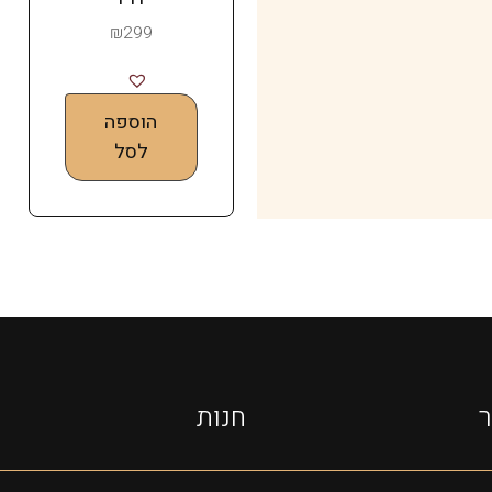
₪
299
הוספה
לסל
ר
חנות