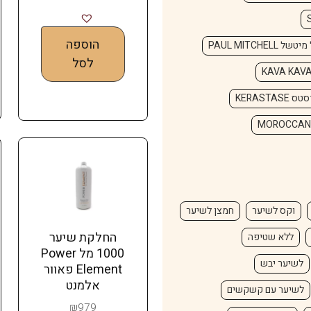
הוספה
של PAUL MITCHELL
לסל
 KERASTASE
וקס לשיער
חמצן לשיער
החלקת שיער
ללא שטיפה
1000 מל Power
לשיער יבש
Element פאוור
אלמנט
לשיער עם קשקשים
₪
979