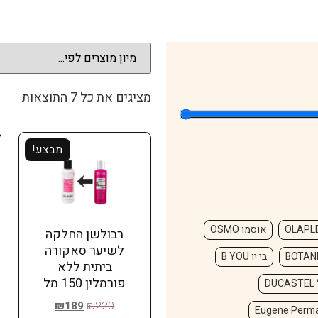
מציגים את כל ⁦7⁩ התוצאות
מבצע!
OLAPL
אוסמו OSMO
רבולשן החלקה
לשיער סאקורה
בי יו B YOU
ביתית ללא
פורמלין 150 מל
D
₪
189
₪
220