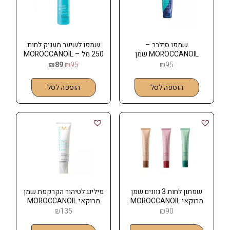
שמפו סילבר –
שמפו לשיער מעניק לחות
MOROCCANOIL שמן
250 מל – MOROCCANOIL
מרוקאי
שמן מרוקאי
₪
89
₪
95
₪
95
הוספה לסל
הוספה לסל
שפתון לחות 3 גוונים שמן
פילינג לטיהור הקרקפת שמן
מרוקאי MOROCCANOIL
מרוקאי MOROCCANOIL
₪
135
₪
90