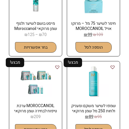
חימר לשיער 75 מל – מרוקו
מיסט בושם לשיער ולגוף
אויל MOROCCANOIL
שמן מרוקאי Moroccanoil
₪
125
–
₪
70
₪
99
₪
109
הוספה לסל
בחר אפשרויות
מבצע!
מבצע!
שמפו לשיער משקם ומעניק
MOROCCANOIL ערכת
ולחות 250 מל שמן מרוקאי
טיפוח לבחירה שמן מרוקאי
MOROCCANOIL
3 מוצרים
₪
209
₪
89
₪
95