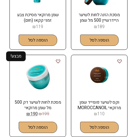
מסכת הזנה לחות לשיער
שמן מרוקאי מסיכת צבע
היידרשיין 500 מל שמן
זמני קקאו (חום)
מרוקאי MOROCCANOIL
MOROCCANOIL
₪
119
₪
189
הוספה לסל
הוספה לסל
מבצע!
וקס לשיער פומייד שמן
מסכת לחות לשיער דק 500
מרוקאי MOROCCANOIL
מל שמן מרוקאי
MOROCCANOIL
₪
190
₪
199
₪
110
הוספה לסל
הוספה לסל