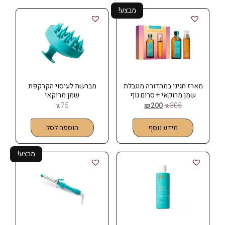
מבצע!
מארז חגיגי במהדורה מוגבלת
מברשת לעיסוי הקרקפת
שמן מרוקאי + סרום גוף
שמן מרוקאי
לילה
MOROCCANOIL
₪
75
₪
200
₪
305
מידע נוסף
הוספה לסל
מבצע!