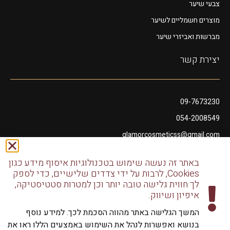
צבעי שיער
מוצרים חשמליים לשיער
מברשות ואביזרי שיער
יצירת קשר
09-7673230
054-2008549
glamorcosmeticss@gmail.com
שושנה דמארי 10, מתחם פיאנו נתניה
באתר זה נעשה שימוש בטכנולוגיות איסוף מידע כגון
דודו דותן 10, נתניה
Cookies, לרבות על ידי צדדים שלישיים, כדי לספק
לך חווית גלישה טובה יותר וכן למטרות סטטיסטיקה,
איפיון ושיווק.
המשך הגלישה באתר מהווה הסכמת לכך. למידע נוסף
בנושא ואפשרות לנהל את השימוש באמצעים הללו ראו את
כל הזכויות שמורות לגלמור שיווק מוצרי שיער | שיווק למספרות