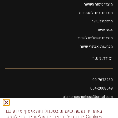
מוצרי טיפוח השיער
מוצרים וציוד למספרות
החלקה לשיער
צבעי שיער
מוצרים חשמליים לשיער
מברשות ואביזרי שיער
יצירת קשר
09-7673230
054-2008549
glamorcosmeticss@gmail.com
שושנה דמארי 10, מתחם פיאנו נתניה
באתר זה נעשה שימוש בטכנולוגיות איסוף מידע כגון
דודו דותן 10, נתניה
Cookies, לרבות על ידי צדדים שלישיים, כדי לספק