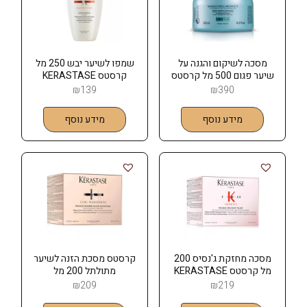
מסכה לשיקום והגנה על
שמפו לשיער יבש 250 מל
שיער פגום 500 מל קרסטס
קרסטס KERASTASE
KERASTASE
₪
139
₪
390
מידע נוסף
מידע נוסף
מסכה מחזקת ג'נסיס 200
קרסטס מסכת הזנה לשיער
מל קרסטס KERASTASE
מתולתל 200 מל
KERASTASE
₪
209
₪
219