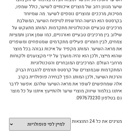
שיער מגוון רחב של מוצרים איכותיים לשיער, כולל שמפו,
מסיכות, מרככים ומוצרים נוספים לשיער. מה שמיוחד
בקרסטס הוא הגישה החדשנית לטיפוח השיער, המשלבת
מרכיבים טבעיים וטכנולוגיות מתקדמות. המותג מתעקש על
שילוב בין מרכיבים טבעיים ואורגניים, כמו שמן ארגן ותמציות
צמחים, לבין חומרים פעילים מתקדמים שמטפחים ומשפרים
את מראה השיער. המותג מקפיד על איכות גבוהה בכל מוצר
שהוא מייצר, ולכן הוא נהיה מוערך על ידי מקצוענים ולקוחות
מרחבי העולם. המרכיבים המובחרים והטכנולוגיות
המתקדמות שבמוצרים של קרסטס תורמים להגברת הברק
והרכות השיער, ולכן המותג הפך לבחירה פופולרית בקרב
אלה שמחפשים לשפר את מראה השיער שלהם. אפשר לדבר
איתנו בגלמור שיווק מוצרי שיער ולהתייעץ איתנו על כל מוצר
גם בטלפון 097673230.
מציגים את כל ⁦24⁩ התוצאות