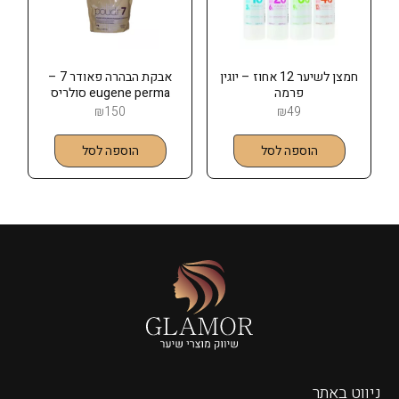
חמצן לשיער 12 אחוז – יוגין
אבקת הבהרה פאודר 7 –
פרמה
eugene perma סולריס
SOLARIS
₪
150
₪
49
הוספה לסל
הוספה לסל
ניווט באתר