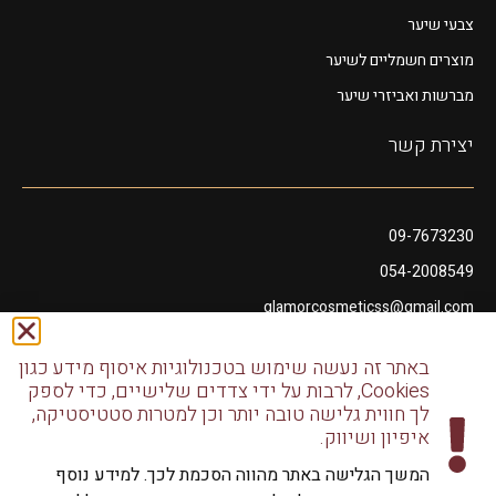
צבעי שיער
מוצרים חשמליים לשיער
מברשות ואביזרי שיער
יצירת קשר
09-7673230
054-2008549
glamorcosmeticss@gmail.com
שושנה דמארי 10, מתחם פיאנו נתניה
באתר זה נעשה שימוש בטכנולוגיות איסוף מידע כגון
דודו דותן 10, נתניה
Cookies, לרבות על ידי צדדים שלישיים, כדי לספק
לך חווית גלישה טובה יותר וכן למטרות סטטיסטיקה,
איפיון ושיווק.
המשך הגלישה באתר מהווה הסכמת לכך. למידע נוסף