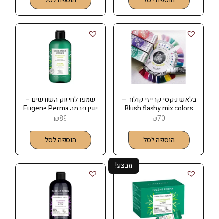
הוספה לסל
הוספה לסל
בלאש פקסי קרייזי קולור –
שמפו לחיזוק השורשים –
Blush flashy mix colors
יוגין פרמה Eugene Perma
₪
89
₪
70
הוספה לסל
הוספה לסל
מבצע!