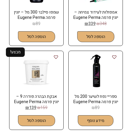
אמפולות לעידוד צמיחה –
שמפו סילבר 300 מל – יוגין
יוגין פרמה Eugene Perma
פרמה Eugene Perma
₪
89
₪
339
₪
348
הוספה לסל
הוספה לסל
מבצע!
ספריי נפח לשיער 200 מל
אבקת הבהרה פודרה 9 –
יוגין פרמה Eugene Perma
יוגין פרמה Eugene Perma
₪
139
₪
159
₪
89
מידע נוסף
הוספה לסל