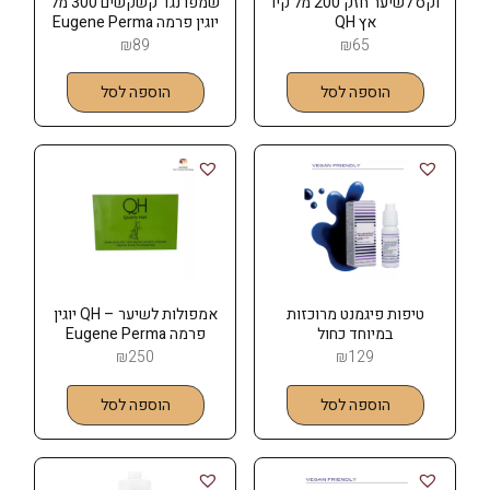
וקס לשיער חזק 200 מל קיו
שמפו נגד קשקשים 300 מל
אץ QH
יוגין פרמה Eugene Perma
₪
89
₪
65
הוספה לסל
הוספה לסל
טיפות פיגמנט מרוכזות
אמפולות לשיער – QH יוגין
במיוחד כחול
פרמה Eugene Perma
₪
250
₪
129
הוספה לסל
הוספה לסל