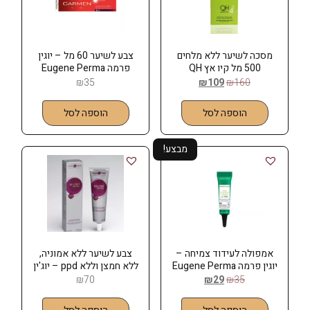
מסכה לשיער ללא מלחים
צבע לשיער 60 מל – יוגין
500 מל קיו אץ QH
פרמה Eugene Perma
₪
35
₪
109
₪
160
הוספה לסל
הוספה לסל
מבצע!
אמפולה לעידוד צמיחה –
צבע לשיער ללא אמוניה,
יוגין פרמה Eugene Perma
ללא חמצן וללא ppd – יוג'ין
פרמה Eugene Perma
₪
70
₪
29
₪
35