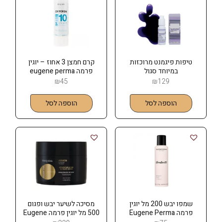
טיפות פיגמנט מרוכזות
קרם חמצן 3 אחוז – יוגין
במיוחד סגול
פרמה eugene perma
₪
45
₪
129
הוספה לסל
הוספה לסל
שמפו יבש 200 מל יוגין
מסיכה לשיער יבש ופגום
פרמה Eugene Perma
500 מל יוגין פרמה Eugene
Perma