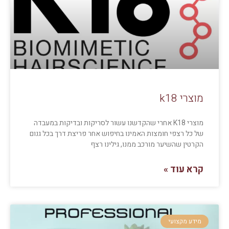
מוצרי k18‏‏
מוצרי K18 אחרי שהקדשנו עשור לסריקות ובדיקות במעבדה
של כל רצפי חומצות האמינו בחיפוש אחר פריצת דרך בכל גנום
הקרטין שהשיער מורכב ממנו, גילינו רצף
קרא עוד »
מידע מקצועי