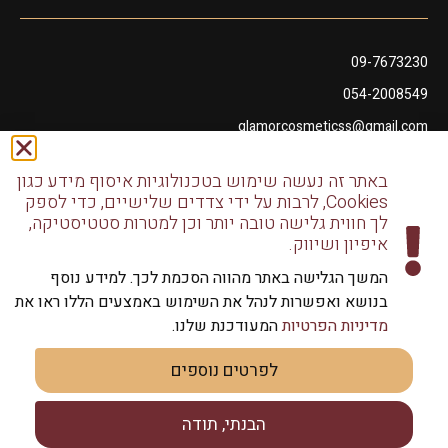
09-7673230
054-2008549
glamorcosmeticss@gmail.com
שושנה דמארי 10, מתחם פיאנו נתניה
באתר זה נעשה שימוש בטכנולוגיות איסוף מידע כגון
דודו דותן 10, נתניה
Cookies, לרבות על ידי צדדים שלישיים, כדי לספק
לך חווית גלישה טובה יותר וכן למטרות סטטיסטיקה,
איפיון ושיווק.
המשך הגלישה באתר מהווה הסכמת לכך. למידע נוסף
בנושא ואפשרות לנהל את השימוש באמצעים הללו ראו את
כל הזכויות שמורות לגלמור שיווק מוצרי שיער | שיווק למספרות
מדיניות הפרטיות
המעודכנת שלנו.
וליחידים
לפרטים נוספים
הבנתי, תודה