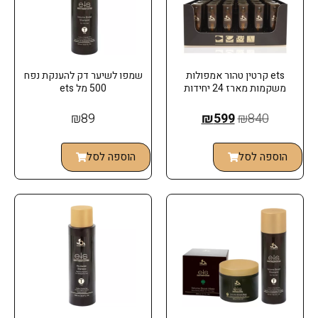
ets קרטין טהור אמפולות
שמפו לשיער דק להענקת נפח
משקמות מארז 24 יחידות
500 מל ets
₪
89
₪
599
₪
840
הוספה לסל
הוספה לסל