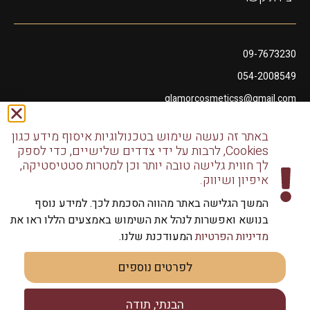
09-7673230
054-2008549
glamorcosmeticss@gmail.com
שושנה דמארי 10, מתחם פיאנו נתניה
באתר זה נעשה שימוש בטכנולוגיות איסוף מידע כגון
דודו דותן 10, נתניה
Cookies, לרבות על ידי צדדים שלישיים, כדי לספק
לך חווית גלישה טובה יותר וכן למטרות סטטיסטיקה,
איפיון ושיווק.
המשך הגלישה באתר מהווה הסכמת לכך. למידע נוסף
בנושא ואפשרות לנהל את השימוש באמצעים הללו ראו את
כל הזכויות שמורות לגלמור שיווק מוצרי שיער | שיווק למספרות
מדיניות הפרטיות
המעודכנת שלנו.
וליחידים
לפרטים נוספים
הבנתי, תודה