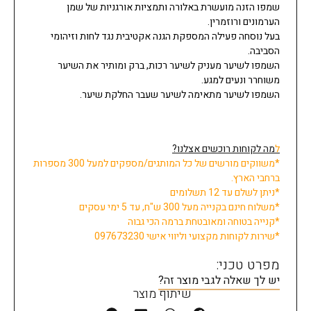
שמפו הזנה מועשרת באלורה ותמציות אורגניות של שמן
הערמונים ורוזמרין.
בעל נוסחה פעילה המספקת הגנה אקטיבית נגד לחות וזיהומי
הסביבה.
השמפו לשיער מעניק לשיער רכות, ברק ומותיר את השיער
משוחרר ונעים למגע.
השמפו לשיער מתאימה לשיער שעבר החלקת שיער.
ל
מה לקוחות רוכשים אצלנו?
*משווקים מורשים של כל המותגים/מספקים למעל 300 מספרות
ברחבי הארץ.
*ניתן לשלם עד 12 תשלומים
*משלוח חינם בקנייה מעל 300 ש"ח, עד 5 ימי עסקים
*קנייה בטוחה ומאובטחת ברמה הכי גבוה
*שירות לקוחות מקצועי וליווי אישי 097673230
מפרט טכני:
יש לך שאלה לגבי מוצר זה?
שיתוף מוצר