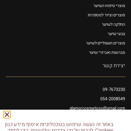
מוצרי טיפוח השיער
מוצרים וציוד למספרות
החלקה לשיער
צבעי שיער
מוצרים חשמליים לשיער
מברשות ואביזרי שיער
יצירת קשר
09-7673230
054-2008549
glamorcosmeticss@gmail.com
שושנה דמארי 10, מתחם פיאנו נתניה
באתר זה נעשה שימוש בטכנולוגיות איסוף מידע כגון
דודו דותן 10, נתניה
Cookies, לרבות על ידי צדדים שלישיים, כדי לספק