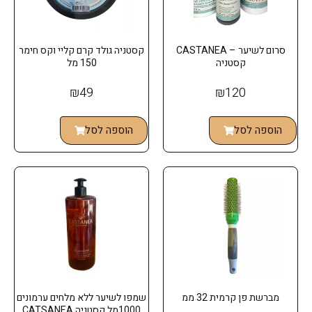
סרום לשיער – CASTANEA
קסטניה גולד קרם קליי וקס חימר
קסטניה
150 מל
₪
49
₪
120
הוספה לסל
הוספה לסל
מברשת פן קרמית 32 ממ
שמפו לשיער ללא מלחים ערמונים
1000מל קסטניה CATSANEA