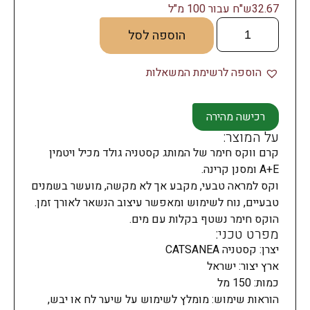
32.67ש"ח עבור 100 מ"ל
הוספה לסל
הוספה לרשימת המשאלות
רכישה מהירה
על המוצר:
קרם ווקס חימר של המותג קסטניה גולד מכיל ויטמין
A+E ומסנן קרינה.
וקס למראה טבעי, מקבע אך לא מקשה, מועשר בשמנים
טבעיים, נוח לשימוש ומאפשר עיצוב הנשאר לאורך זמן.
הוקס חימר נשטף בקלות עם מים.
מפרט טכני:
יצרן: קסטניה CATSANEA
ארץ יצור: ישראל
כמות: 150 מל
הוראות שימוש: מומלץ לשימוש על שיער לח או יבש,