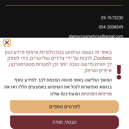
09-7673230
054-2008549
glamorcosmeticss@gmail.com
שושנה דמארי 10, מתחם פיאנו נתניה
באתר זה נעשה שימוש בטכנולוגיות איסוף מידע כגון
דודו דותן 10, נתניה
Cookies, לרבות על ידי צדדים שלישיים, כדי לספק
לך חווית גלישה טובה יותר וכן למטרות סטטיסטיקה,
איפיון ושיווק.
המשך הגלישה באתר מהווה הסכמת לכך. למידע נוסף
בנושא ואפשרות לנהל את השימוש באמצעים הללו ראו את
כל הזכויות שמורות לגלמור שיווק מוצרי שיער | שיווק למספרות
מדיניות הפרטיות
המעודכנת שלנו.
וליחידים
לפרטים נוספים
הבנתי, תודה