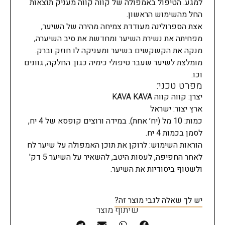
למגע. הטיפול באמפולה של קווה קווה מעניק תוצאות
החל מהשימוש הראשון.
אצת הספרולינה מעודדת צמיחה מהירה של השיער,
מפחיתה את נשירת השיער ומחדשת את סיב השיערה,
מנקה את הקשקשים בשיער ומעניקה לו חוזק וברק.
מומלצת לשיער שעבר טיפולי כימיה כגון: החלקה, גוונים
וכו.
מפרט טכני:
יצרן: קווה קווה KAVA KAVA
ארץ יצור: ישראל
כמות: 10 מל (יח׳ אחת). במידה ורוצים קופסא של 4 יח,
לסמן בכמות 4 יח.
הוראות השימוש: לרוקן את תוכן האמפולה על שיער לח
לאחר החפיפה, לעסות היטב, להשאיר על השיער 5 דק'
ולשטוף ביסודיות את השיער.
יש לך שאלה לגבי מוצר זה?
שיתוף מוצר