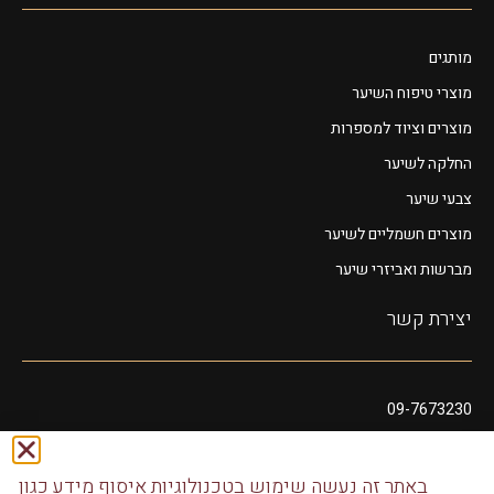
מותגים
מוצרי טיפוח השיער
מוצרים וציוד למספרות
החלקה לשיער
צבעי שיער
מוצרים חשמליים לשיער
מברשות ואביזרי שיער
יצירת קשר
09-7673230
054-2008549
glamorcosmeticss@gmail.com
באתר זה נעשה שימוש בטכנולוגיות איסוף מידע כגון