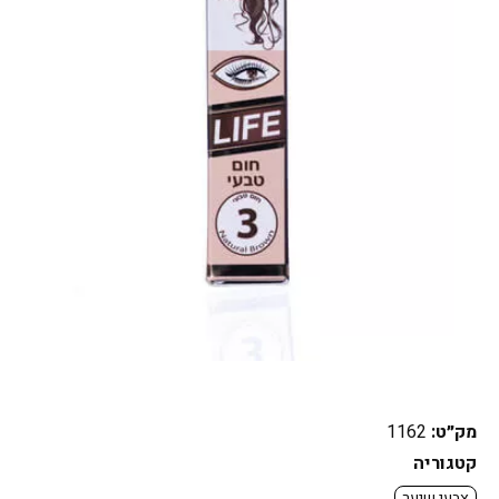
מק״ט:
1162
קטגוריה
צבעי שיער