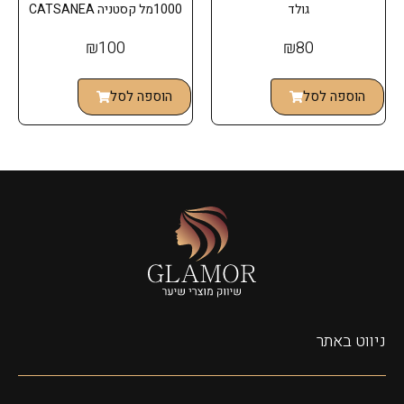
גולד
1000מל קסטניה CATSANEA
₪
100
₪
80
הוספה לסל
הוספה לסל
ניווט באתר