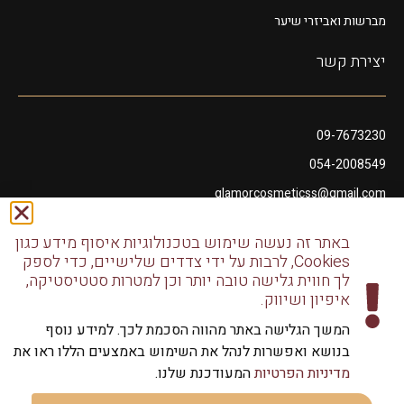
מברשות ואביזרי שיער
יצירת קשר
09-7673230
054-2008549
glamorcosmeticss@gmail.com
שושנה דמארי 10, מתחם פיאנו נתניה
באתר זה נעשה שימוש בטכנולוגיות איסוף מידע כגון
דודו דותן 10, נתניה
Cookies, לרבות על ידי צדדים שלישיים, כדי לספק
לך חווית גלישה טובה יותר וכן למטרות סטטיסטיקה,
איפיון ושיווק.
המשך הגלישה באתר מהווה הסכמת לכך. למידע נוסף
בנושא ואפשרות לנהל את השימוש באמצעים הללו ראו את
כל הזכויות שמורות לגלמור שיווק מוצרי שיער | שיווק למספרות
מדיניות הפרטיות
המעודכנת שלנו.
וליחידים