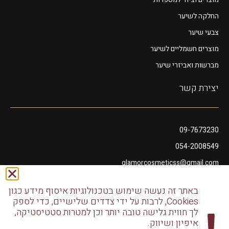
החלקה לשיער
צבעי שיער
מוצרים חשמליים לשיער
מברשות ואביזרי שיער
יצירת קשר
09-7673230
054-2008549
glamorcosmeticss@gmail.com
שושנה דמארי 10, מתחם פיאנו נתניה
באתר זה נעשה שימוש בטכנולוגיות איסוף מידע כגון
דודו דותן 10, נתניה
Cookies, לרבות על ידי צדדים שלישיים, כדי לספק
לך חווית גלישה טובה יותר וכן למטרות סטטיסטיקה,
איפיון ושיווק.