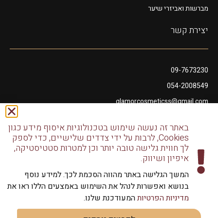
מברשות ואביזרי שיער
יצירת קשר
09-7673230
054-2008549
glamorcosmeticss@gmail.com
שושנה דמארי 10, מתחם פיאנו נתניה
באתר זה נעשה שימוש בטכנולוגיות איסוף מידע כגון
דודו דותן 10, נתניה
Cookies, לרבות על ידי צדדים שלישיים, כדי לספק
לך חווית גלישה טובה יותר וכן למטרות סטטיסטיקה,
איפיון ושיווק.
המשך הגלישה באתר מהווה הסכמת לכך. למידע נוסף
בנושא ואפשרות לנהל את השימוש באמצעים הללו ראו את
כל הזכויות שמורות לגלמור שיווק מוצרי שיער | שיווק למספרות
מדיניות הפרטיות
המעודכנת שלנו.
וליחידים