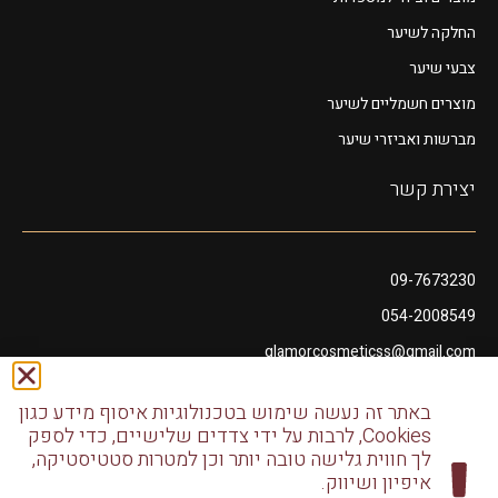
החלקה לשיער
צבעי שיער
מוצרים חשמליים לשיער
מברשות ואביזרי שיער
יצירת קשר
09-7673230
054-2008549
glamorcosmeticss@gmail.com
שושנה דמארי 10, מתחם פיאנו נתניה
באתר זה נעשה שימוש בטכנולוגיות איסוף מידע כגון
דודו דותן 10, נתניה
Cookies, לרבות על ידי צדדים שלישיים, כדי לספק
לך חווית גלישה טובה יותר וכן למטרות סטטיסטיקה,
איפיון ושיווק.