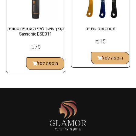
מסרק ענק שיניים
קוצץ שיער לאף ולאוזניים ססוניק
Sassonic ESE011
₪
15
₪
79
הוספה לסל
הוספה לסל