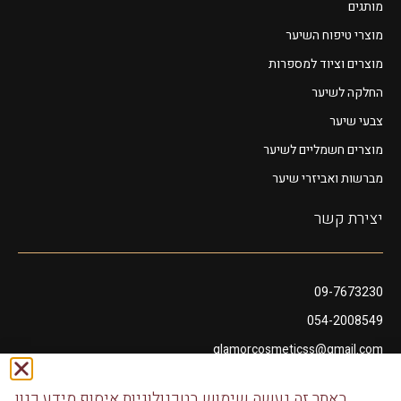
מותגים
מוצרי טיפוח השיער
מוצרים וציוד למספרות
החלקה לשיער
צבעי שיער
מוצרים חשמליים לשיער
מברשות ואביזרי שיער
יצירת קשר
09-7673230
054-2008549
glamorcosmeticss@gmail.com
שושנה דמארי 10, מתחם פיאנו נתניה
באתר זה נעשה שימוש בטכנולוגיות איסוף מידע כגון