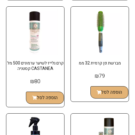
מברשת פן קרמית 32 ממ
קרם גלייז לשיער ערמונים 500 מל
CASTANEA קסטניה
₪
79
₪
80
הוספה לסל
הוספה לסל