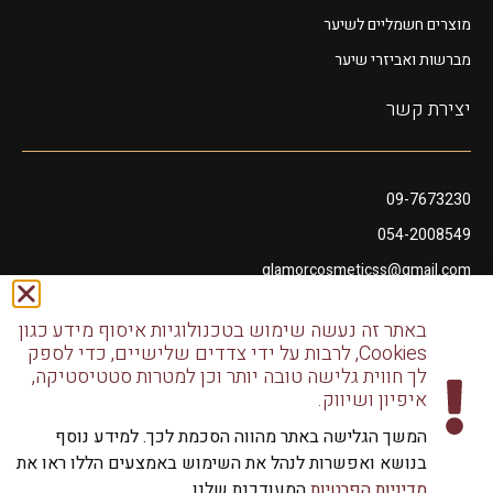
מוצרים חשמליים לשיער
מברשות ואביזרי שיער
יצירת קשר
09-7673230
054-2008549
glamorcosmeticss@gmail.com
שושנה דמארי 10, מתחם פיאנו נתניה
באתר זה נעשה שימוש בטכנולוגיות איסוף מידע כגון
דודו דותן 10, נתניה
Cookies, לרבות על ידי צדדים שלישיים, כדי לספק
לך חווית גלישה טובה יותר וכן למטרות סטטיסטיקה,
איפיון ושיווק.
המשך הגלישה באתר מהווה הסכמת לכך. למידע נוסף
בנושא ואפשרות לנהל את השימוש באמצעים הללו ראו את
כל הזכויות שמורות לגלמור שיווק מוצרי שיער | שיווק למספרות
מדיניות הפרטיות
המעודכנת שלנו.