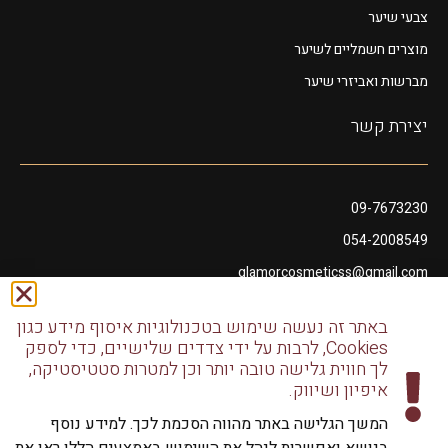
צבעי שיער
מוצרים חשמליים לשיער
מברשות ואביזרי שיער
יצירת קשר
09-7673230
054-2008549
glamorcosmeticss@gmail.com
שושנה דמארי 10, מתחם פיאנו נתניה
באתר זה נעשה שימוש בטכנולוגיות איסוף מידע כגון
דודו דותן 10, נתניה
Cookies, לרבות על ידי צדדים שלישיים, כדי לספק
לך חווית גלישה טובה יותר וכן למטרות סטטיסטיקה,
איפיון ושיווק.
המשך הגלישה באתר מהווה הסכמת לכך. למידע נוסף