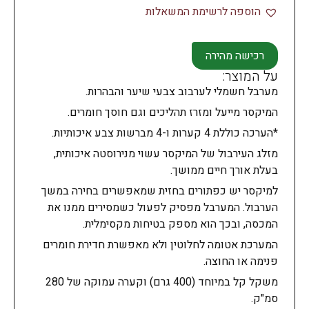
הוספה לרשימת המשאלות
רכישה מהירה
על המוצר:
מערבל חשמלי לערבוב צבעי שיער והבהרות.
המיקסר מייעל ומזרז תהליכים וגם חוסך חומרים.
*הערכה כוללת 4 קערות ו-4 מברשות צבע איכותיות.
מזלג העירבול של המיקסר עשוי מנירוסטה איכותית,
בעלת אורך חיים ממושך.
למיקסר יש כפתורים בחזית שמאפשרים בחירה במשך
הערבול. המערבל מפסיק לפעול כשמסירים ממנו את
המכסה, ובכך הוא מספק בטיחות מקסימלית.
המערכת אטומה לחלוטין ולא מאפשרת חדירת חומרים
פנימה או החוצה.
משקל קל במיוחד (400 גרם) וקערה עמוקה של 280
סמ"ק.