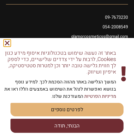
09-7673230
054-2008549
glamorcosmeticss@gmail.com
שושנה דמארי 10, מתחם פיאנו נתניה
באתר זה נעשה שימוש בטכנולוגיות איסוף מידע כגון
דודו דותן 10, נתניה
Cookies, לרבות על ידי צדדים שלישיים, כדי לספק
לך חווית גלישה טובה יותר וכן למטרות סטטיסטיקה,
איפיון ושיווק.
המשך הגלישה באתר מהווה הסכמת לכך. למידע נוסף
בנושא ואפשרות לנהל את השימוש באמצעים הללו ראו את
כל הזכויות שמורות לגלמור שיווק מוצרי שיער | שיווק למספרות
מדיניות הפרטיות
המעודכנת שלנו.
וליחידים
לפרטים נוספים
הבנתי, תודה