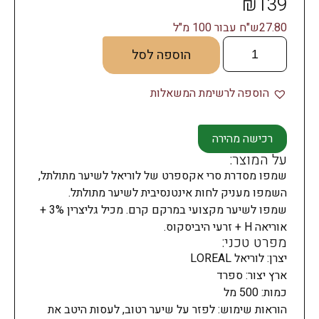
₪
139
27.80ש"ח עבור 100 מ"ל
הוספה לסל
הוספה לרשימת המשאלות
רכישה מהירה
על המוצר:
שמפו מסדרת סרי אקספרט של לוריאל לשיער מתולתל,
השמפו מעניק לחות אינטנסיבית לשיער מתולתל.
שמפו לשיער מקצועי במרקם קרם. מכיל גליצרין 3% +
אוריאה H + זרעי היביסקוס.
מפרט טכני:
יצרן: לוריאל LOREAL
ארץ יצור: ספרד
כמות: 500 מל
הוראות שימוש: לפזר על שיער רטוב, לעסות היטב את