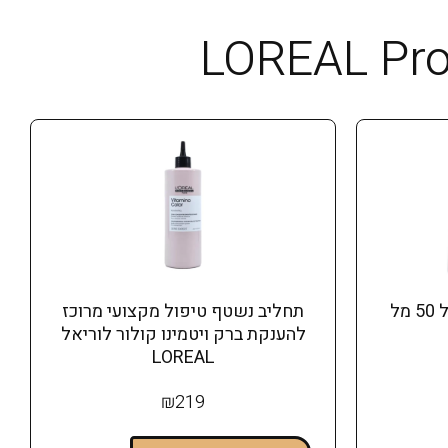
צבע מקצועי לשיער מג'ירל 50 מל
תחליב נשטף טיפול מקצועי מרוכז
להענקת ברק ויטמינו קולור לוריאל
LOREAL
₪
219