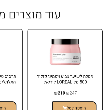
עוד מוצרים מבית לוריאל 
מסכה לשיער צבוע ויטמינו קולור
תרסיס טיפ
500 מל LOREAL לוריאל
התלתלים 190 מל לוריאל EAL
₪
219
₪
247
הוספה לסל
הוס