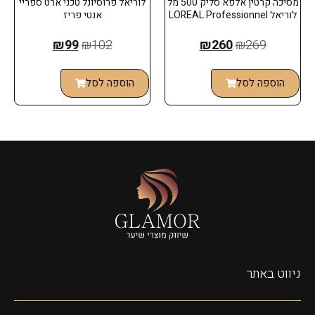
מסיכה קרטין אלפא סליק 500 מל
לוריאל פרוסיונל טכני ארט ספריי
לוריאל LOREAL Professionnel
אנטי פריז
₪
99
₪
102
₪
260
₪
269
הוספה לסל
הוספה לסל
ניווט באתר