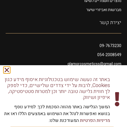
מוצרים חשמליים לשיער
מברשות ואביזרי שיער
יצירת קשר
09-7673230
054-2008549
glamorcosmeticss@gmail.com
שושנה דמארי 10, מתחם פיאנו נתניה
באתר זה נעשה שימוש בטכנולוגיות איסוף מידע כגון
דודו דותן 10, נתניה
Cookies, לרבות על ידי צדדים שלישיים, כדי לספק
לך חווית גלישה טובה יותר וכן למטרות סטטיסטיקה,
איפיון ושיווק.
המשך הגלישה באתר מהווה הסכמת לכך. למידע נוסף
בנושא ואפשרות לנהל את השימוש באמצעים הללו ראו את
כל הזכויות שמורות לגלמור שיווק מוצרי שיער | שיווק למספרות
מדיניות הפרטיות
המעודכנת שלנו.
וליחידים