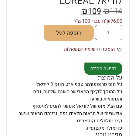
לוריאל LOREAL
₪
109
₪
114
76.00ש"ח עבור 100 מ"ל
הוספה לסל
הוספה לרשימת המשאלות
רכישה מהירה
על המוצר:
ג׳ל מוס טרנספורמר טכני ארט חוזק 3 לוריאל.
ג׳ל ההופך לקצף המאפשר השגת שליטה, נפח
ותנועתיות בשיער.
עם הג׳ל מוס של לוריאל אפשר להגיע לאינסוף
אפשריות של מראות מלאים נפח, ובינהם מראות שיער
קצר ותלתלים קופצניים.
פורמולה מקצועית.
מפרט טכני: