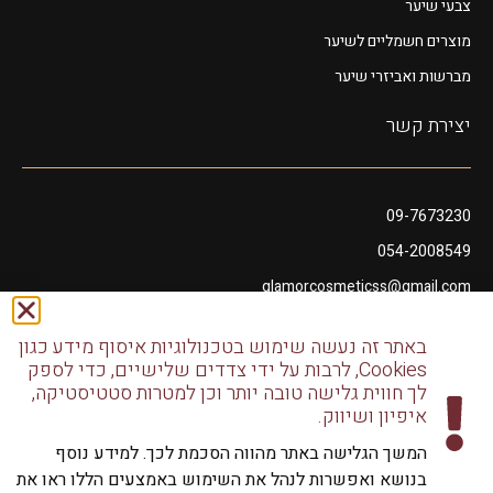
צבעי שיער
מוצרים חשמליים לשיער
מברשות ואביזרי שיער
יצירת קשר
09-7673230
054-2008549
glamorcosmeticss@gmail.com
שושנה דמארי 10, מתחם פיאנו נתניה
באתר זה נעשה שימוש בטכנולוגיות איסוף מידע כגון
דודו דותן 10, נתניה
Cookies, לרבות על ידי צדדים שלישיים, כדי לספק
לך חווית גלישה טובה יותר וכן למטרות סטטיסטיקה,
איפיון ושיווק.
המשך הגלישה באתר מהווה הסכמת לכך. למידע נוסף
בנושא ואפשרות לנהל את השימוש באמצעים הללו ראו את
כל הזכויות שמורות לגלמור שיווק מוצרי שיער | שיווק למספרות