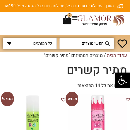
מערך המשלוחים עובד כרגיל, משלוח חינם בכל הזמנה מעל ₪199
0
עמוד הבית
/ מוצרים המתויגים “מתיר קשרים”
מתיר קשרים
פתח סרגל נגישות
מציגים את כל ⁦14⁩ התוצאות
מבצע!
מבצע!