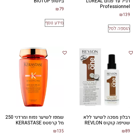
רגיל עד פגום LOREAL
ביוטופ BIOTOP
Professionnel
₪
79
₪
139
מידע נוסף
הוספה לסל
רבלון מסכה לשיער ללא
שמפו לשיער נפוח ומרדני 250
שטיפה קוקוס REVLON
מל קרסטס KERASTASE
₪
135
₪
89