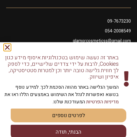
09-7673230
054-2008549
glamorcosmeticss@gmail.com
שושנה דמארי 10, מתחם פיאנו נתניה
באתר זה נעשה שימוש בטכנולוגיות איסוף מידע כגון
דודו דותן 10, נתניה
Cookies, לרבות על ידי צדדים שלישיים, כדי לספק
לך חווית גלישה טובה יותר וכן למטרות סטטיסטיקה,
איפיון ושיווק.
המשך הגלישה באתר מהווה הסכמת לכך. למידע נוסף
בנושא ואפשרות לנהל את השימוש באמצעים הללו ראו את
כל הזכויות שמורות לגלמור שיווק מוצרי שיער | שיווק למספרות
מדיניות הפרטיות
המעודכנת שלנו.
וליחידים
לפרטים נוספים
הבנתי, תודה