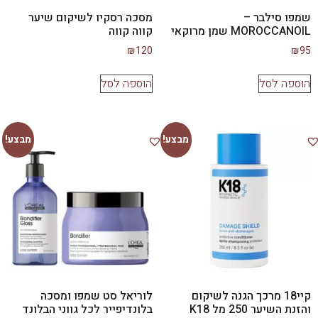
שמפו סילבר –
מסכה רסקיו לשיקום שיער
MOROCCANOIL שמן מרוקאי
קווה קווה
₪
120
₪
95
הוספה לסל
הוספה לסל
מבצע!
מבצע!
קיי18 מרכך הגנה לשיקום
לוריאל סט שמפו ומסכה
והזנת השיער 250 מל K18
בלונדיפייר לכל גווני הבלונד