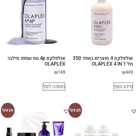
אולפלקס 4 מוצרים באחד 350
אולפלקס no.4p שמפו סילבר
מל OLAPLEX 4 IN 1
OLAPLEX
₪
149
₪
449
מידע נוסף
הוספה לסל
מבצע!
מבצע!