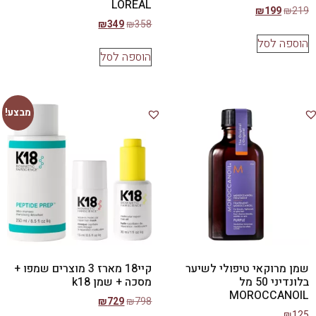
LOREAL
₪
199
₪
219
₪
349
₪
358
הוספה לסל
הוספה לסל
מבצע!
שמן מרוקאי טיפולי לשיער
קיי18 מארז 3 מוצרים שמפו +
בלונדיני 50 מל
מסכה + שמן k18
MOROCCANOIL
₪
729
₪
798
₪
125