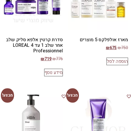
מארז אולפלקס 5 מוצרים
סדרת קרטין אלפא סליק שלב
אחר שלב 1 עד 4 LOREAL
₪
675
₪
750
Professionnel
₪
719
₪
776
הוספה לסל
מידע נוסף
מבצע!
מבצע!