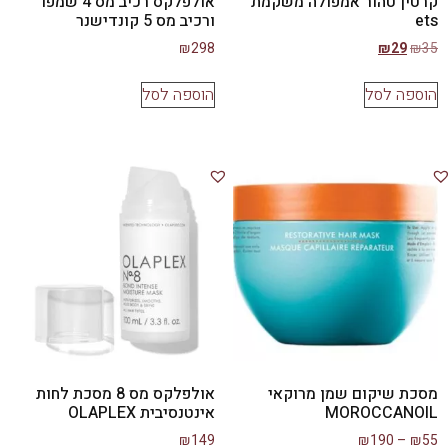
קרטין טהור אמפולה משקמת
אולפלקס רכיב מס 4 שמפו
ets
ורכיב מס 5 קונדישנר
₪
298
₪
29
₪
35
הוספה לסל
הוספה לסל
מסכת שיקום שמן מרוקאי
אולפלקס מס 8 מסכת לחות
MOROCCANOIL
אינטנסיבית OLAPLEX
₪
149
₪
190
–
₪
55