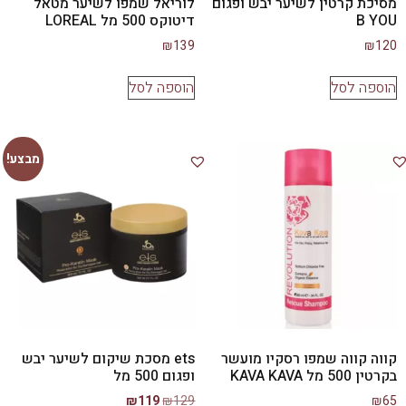
מסיכת קרטין לשיער יבש ופגום
לוריאל שמפו לשיער מטאל
B YOU
דיטוקס 500 מל LOREAL
₪
139
₪
120
הוספה לסל
הוספה לסל
מבצע!
קווה קווה שמפו רסקיו מועשר
ets מסכת שיקום לשיער יבש
בקרטין 500 מל KAVA KAVA
ופגום 500 מל
₪
119
₪
129
₪
65