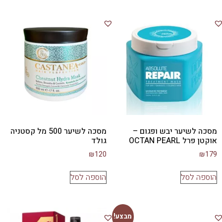
מסכה לשיער יבש ופגום –
מסכה לשיער 500 מל קסטניה
אוקטן פרל OCTAN PEARL
גולד
₪
120
₪
179
הוספה לסל
הוספה לסל
מבצע!