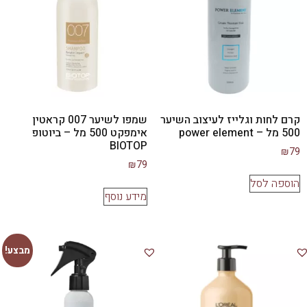
קרם לחות וגלייז לעיצוב השיער
שמפו לשיער 007 קראטין
500 מל – power element
אימפקט 500 מל – ביוטופ
BIOTOP
₪
79
₪
79
הוספה לסל
מידע נוסף
מבצע!