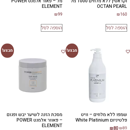
וקראטין ללא מלחים 1000 מל
מל – פאור אלמנט POWER
ELEMENT
OCTAN PEARL
₪
99
₪
160
הוספה לסל
הוספה לסל
מבצע!
מבצע!
שמפו ללא מלחים – וויט
מסכת הזנה לשיער יבש ופגום
פלטיניום White Platinium
– פאוור אלמנט POWER
ELEMENT
₪
80
₪
89