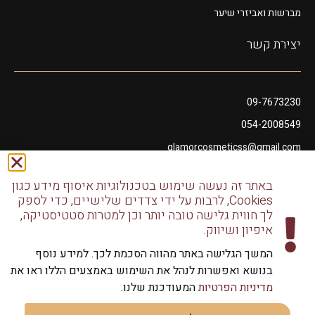
מברשות ואביזרי שיער
יצירת קשר
09-7673230
054-2008549
glamorcosmeticss@gmail.com
שושנה דמארי 10, מתחם פיאנו נתניה
באתר זה נעשה שימוש בטכנולוגיות איסוף מידע כגון
דודו דותן 10, נתניה
Cookies, לרבות על ידי צדדים שלישיים, כדי לספק
לך חווית גלישה טובה יותר וכן למטרות סטטיסטיקה,
איפיון ושיווק.
המשך הגלישה באתר מהווה הסכמת לכך. למידע נוסף
בנושא ואפשרות לנהל את השימוש באמצעים הללו ראו את
כל הזכויות שמורות לגלמור שיווק מוצרי שיער | שיווק למספרות
מדיניות הפרטיות
המעודכנת שלנו.
וליחידים