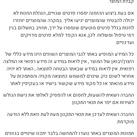
קבלת המוצר.
אם בעת ביצוע ההזמנה ימסרו פרטים שגויים, הנהלת החנות לא
יכולה להבטיח שהמוצרים יגיעו אליך. במקרה שהמוצרים יוחזרו
לחנות בגלל פרטים מוטעים שנמסרו על ידך, תחויב בתשלום בגין
דמי טיפול ומשלוח. לכן, אנא הקפד למלא פרטים מדויקים
ועדכניים.
כל המידע המופיע באתר לגבי המוצרים השונים הינו מידע כללי של
היצרן/יבואן של המוצר , אין לראות במידע זה מידע רפואי או המלצה
רפואית. אין לראות במידע שבאתר הבטחה לתוצאה , האתר לא יהיה
אחראי לשום נזק שיגרם למשמש כתוצאה מקניה והסתמכות על
מידע מהאתר או כל מקור מידע שקשור בישיר או בעקיפין לאתר.
החברה רשאית להשעות, לחסום או להפסיק לאלתר את גישת הגולש
לשירות אם יפר את תנאי התקנון.
החברה רשאית לעדכן את תנאי התקנון מעת לעת וזאת ללא הודעה
מוקדמת.
תמונות המוצרים באתר נועדו להמחשה בלבד יתכנו שינויים בגוונים