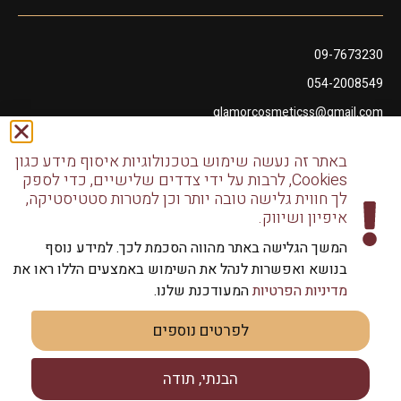
09-7673230
054-2008549
glamorcosmeticss@gmail.com
שושנה דמארי 10, מתחם פיאנו נתניה
באתר זה נעשה שימוש בטכנולוגיות איסוף מידע כגון
דודו דותן 10, נתניה
Cookies, לרבות על ידי צדדים שלישיים, כדי לספק
לך חווית גלישה טובה יותר וכן למטרות סטטיסטיקה,
איפיון ושיווק.
המשך הגלישה באתר מהווה הסכמת לכך. למידע נוסף
בנושא ואפשרות לנהל את השימוש באמצעים הללו ראו את
כל הזכויות שמורות לגלמור שיווק מוצרי שיער | שיווק למספרות
מדיניות הפרטיות
המעודכנת שלנו.
וליחידים
לפרטים נוספים
הבנתי, תודה