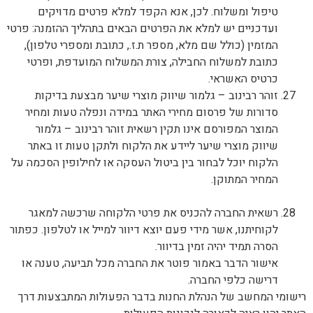
טיפול ומשלוח. לכן, אנא הקפד למלא פרטים מדויקים
ועדכניים יש למלא את הפרטים הבאים בתהליך ההזמנה: פרטי
המזמין (כולל שם מלא, מספר ת.ז., כתובת ומספרי טלפון),
כתובת למשלוח החבילה, צורת המשלוח המועדפת, ופרטי
כרטיס האשראי.
זוהר רבינוב – גלמור שיווק מוצרי שיער מבצעת בדיקות
סדורות של פרסום מחירי האתר במידה ונפלה טעות ומחיר
המוצר המפורסם אינו תקין רשאית זוהר רבינוב – גלמור
שיווק מוצרי שיער ליידע את הלקוח ולתקן טעות זו באתר
הלקוח יוכל לבחור בין ביטול העסקה או לחילופין הסכמה על
המחיר המתוקן.
רשאית החברה להכניס את פרטי הלקוחה שרכשה למאגר
לקוחיתנו, אשר מידי פעם יוצא דיוור למייל או לטלפון. כפתור
הסרה תמיד יהיה זמין בדיוור.
אישור הדבר באמור פוטר את החברה מכל תביעה, טענה או
דרישה כלפי החברה.
רישומי המחשב של הנהלת החנות בדבר הפעולות המתבצעות דרך