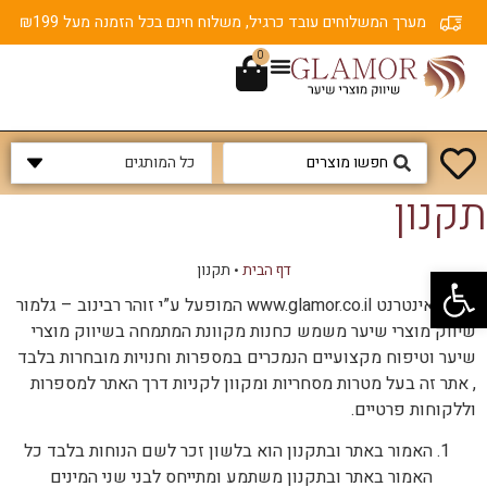
מערך המשלוחים עובד כרגיל, משלוח חינם בכל הזמנה מעל ₪199
0
תקנון
פתח סרגל נגישות
דף הבית
•
תקנון
אתר האינטרנט www.glamor.co.il המופעל ע”י זוהר רבינוב – גלמור
שיווק מוצרי שיער משמש כחנות מקוונת המתמחה בשיווק מוצרי
שיער וטיפוח מקצועיים הנמכרים במספרות וחנויות מובחרות בלבד
, אתר זה בעל מטרות מסחריות ומקוון לקניות דרך האתר למספרות
וללקוחות פרטיים.
האמור באתר ובתקנון הוא בלשון זכר לשם הנוחות בלבד כל
האמור באתר ובתקנון משתמע ומתייחס לבני שני המינים