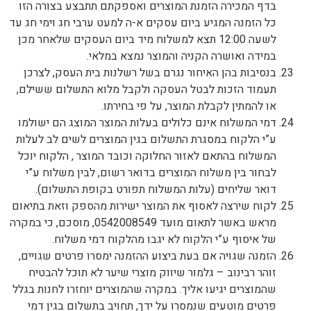
בדף המכירה הזמנת המוצרים ואספקתם תתבצע בצורה הזו
כל הזמנה המגיע ביום עסקים א-ה למעט ערבי חג וימי חג עד
לשעה 12:00 תצא למשלוח מיד ביום העסקים שלאחר מכן
במידה ואושרה הקניה והמוצר נמצא במלאי.
בנסיבות בהן האיחור נגרם בשל רשלנות בית העסק, לצרכן
תעמוד הזכות לבטל העסקה ולקבל מלוא התשלום ששילם,
או להמתין לקבלת המוצר, על פי בחירתו.
דמי המשלוח אינם כלולים בעלות המוצר המוצג הם ישולמו
ע”י הלקוח במסגרת התשלום בגין המוצרים לשים לב לעלות
המשלוח בהתאם לאזור החלוקה וכובד המוצר , הלקוח יוכל
לבחור בין משלוח המוצרים בדואר רשום, לבין משלוח ע”י
דואר שליחים (עלות המשלוח תפורט בקופת התשלום).
לקוח שירצה לאסוף את המוצר ישירות מהספק וזאת בתיאום
מראש באשר לתאום מועד 0542008549, מוסכם, כי במקרה
של איסוף ע”י הלקוח לא יגבו מהלקוח דמי משלוח.
הזמנה שגויה אם בעת ביצוע ההזמנה ימסרו פרטים שגויים,
זוהר רבינוב – גלמור שיווק מוצרי שיער לא תוכל להבטיח
שהמוצרים יגיעו אליך. במקרה שהמוצרים יוחזרו לחנות בגלל
פרטים מוטעים שנמסרו על ידך, תחויב בתשלום בגין דמי