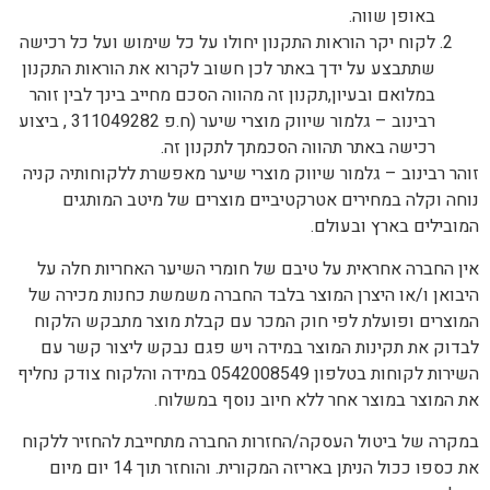
באופן שווה.
לקוח יקר הוראות התקנון יחולו על כל שימוש ועל כל רכישה
שתתבצע על ידך באתר לכן חשוב לקרוא את הוראות התקנון
במלואם ובעיון,תקנון זה מהווה הסכם מחייב בינך לבין זוהר
רבינוב – גלמור שיווק מוצרי שיער (ח.פ 311049282 , ביצוע
רכישה באתר תהווה הסכמתך לתקנון זה.
זוהר רבינוב – גלמור שיווק מוצרי שיער מאפשרת ללקוחותיה קניה
נוחה וקלה במחירים אטרקטיביים מוצרים של מיטב המותגים
המובילים בארץ ובעולם.
אין החברה אחראית על טיבם של חומרי השיער האחריות חלה על
היבואן ו/או היצרן המוצר בלבד החברה משמשת כחנות מכירה של
המוצרים ופועלת לפי חוק המכר עם קבלת מוצר מתבקש הלקוח
לבדוק את תקינות המוצר במידה ויש פגם נבקש ליצור קשר עם
השירות לקוחות בטלפון 0542008549 במידה והלקוח צודק נחליף
את המוצר במוצר אחר ללא חיוב נוסף במשלוח.
במקרה של ביטול העסקה/החזרות החברה מתחייבת להחזיר ללקוח
את כספו ככול הניתן באריזה המקורית. והוחזר תוך 14 יום מיום